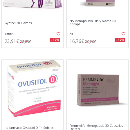
NS Menopausia Dia y Noche 60
Gynfeel 30 Comps
Comps
GYNEA
NS
23,91€
16,76€
- 17%
- 17%
28,83€
20,20€
Femmelife Menopausia 30 Capsulas
Italfarmaco Ovusitol D 14 Sobres
Deiters