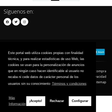
Síguenos en:
Este portal web utiliza cookies propias con finalidad
técnica, y para realizar estadísticas de uso Web, las
cookies se usan para la personalización de anuncios
que en ningún caso hacen identificable al usuario no
Contacto
Aviso Legal
Condiciones de compra
Política de envíos
Política de devolución
Política de Privacidad
recaba ni cede datos de carácter personal de los
Política de Cookies
Sitemap
usuarios sin su conocimiento
Términos y condiciones
© 2026 - Todos los derechos reservados.
Más
¡Acepto!
Rechazar
Configurar
Información