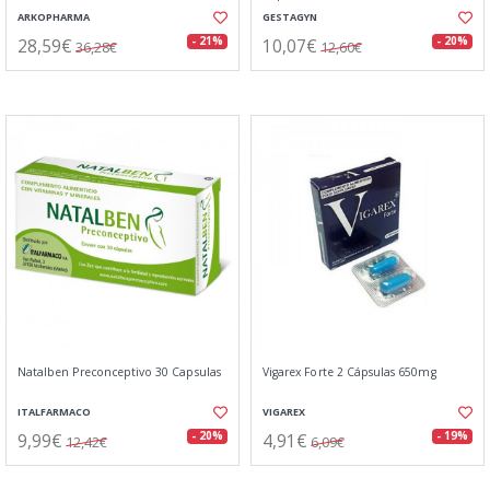
ARKOPHARMA
GESTAGYN
28,59€
10,07€
- 21%
- 20%
36,28€
12,60€
Natalben Preconceptivo 30 Capsulas
Vigarex Forte 2 Cápsulas 650mg
ITALFARMACO
VIGAREX
9,99€
4,91€
- 20%
- 19%
12,42€
6,09€