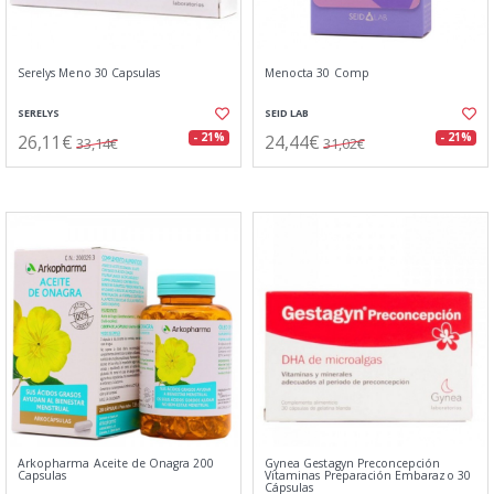
Serelys Meno 30 Capsulas
Menocta 30 Comp
SERELYS
SEID LAB
26,11€
24,44€
- 21%
- 21%
33,14€
31,02€
Arkopharma Aceite de Onagra 200
Gynea Gestagyn Preconcepción
Capsulas
Vitaminas Preparación Embarazo 30
Cápsulas