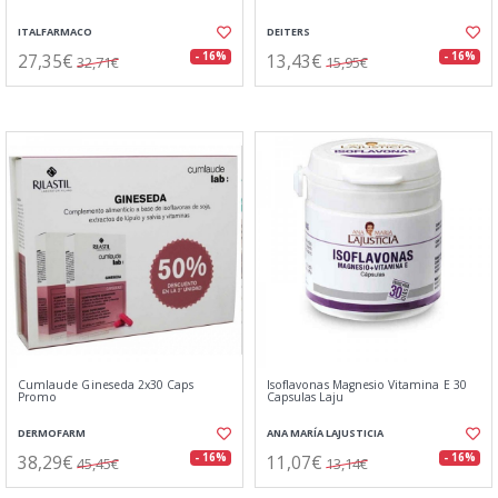
ITALFARMACO
DEITERS
27,35€
13,43€
- 16%
- 16%
32,71€
15,95€
Cumlaude Gineseda 2x30 Caps
Isoflavonas Magnesio Vitamina E 30
Promo
Capsulas Laju
DERMOFARM
ANA MARÍA LAJUSTICIA
38,29€
11,07€
- 16%
- 16%
45,45€
13,14€