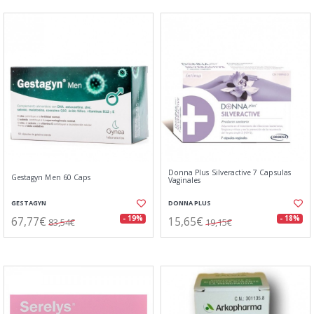
Donna Plus Silveractive 7 Capsulas
Gestagyn Men 60 Caps
Vaginales
GESTAGYN
DONNA PLUS
67,77€
15,65€
- 19%
- 18%
83,54€
19,15€