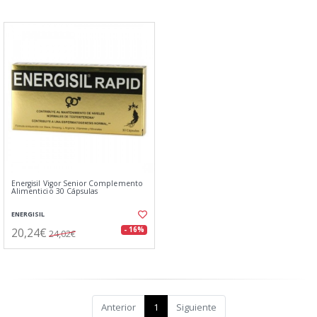
Energisil Vigor Senior Complemento
Alimenticio 30 Cápsulas
ENERGISIL
20,24€
- 16%
24,02€
Anterior
1
Siguiente