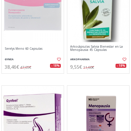
Arkocápsulas Salvia Bienestar en La
Serelys Meno 60 Capsulas
Menopausia 45 Cápsulas
GYNEA
ARKOPHARMA
38,46€
9,55€
- 18%
- 18%
47,05€
11,60€