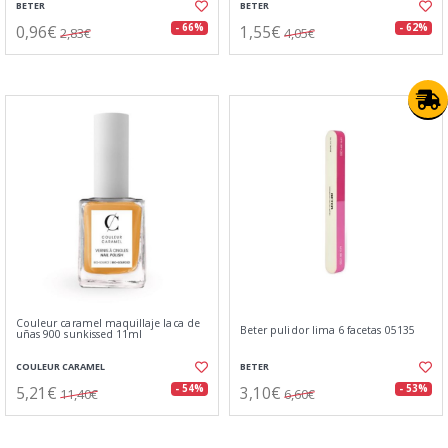
BETER
BETER
0,96€
1,55€
- 66%
- 62%
2,83€
4,05€
Couleur caramel maquillaje laca de
Beter pulidor lima 6 facetas 05135
uñas 900 sunkissed 11ml
COULEUR CARAMEL
BETER
5,21€
3,10€
- 54%
- 53%
11,40€
6,60€