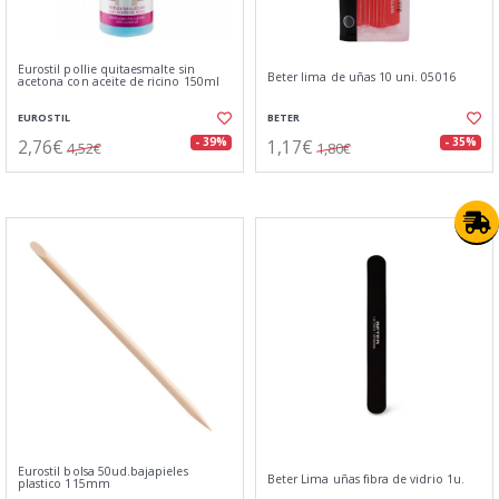
Eurostil pollie quitaesmalte sin
Beter lima de uñas 10 uni. 05016
acetona con aceite de ricino 150ml
EUROSTIL
BETER
2,76€
1,17€
- 39%
- 35%
4,52€
1,80€
Eurostil bolsa 50ud.bajapieles
Beter Lima uñas fibra de vidrio 1u.
plastico 115mm