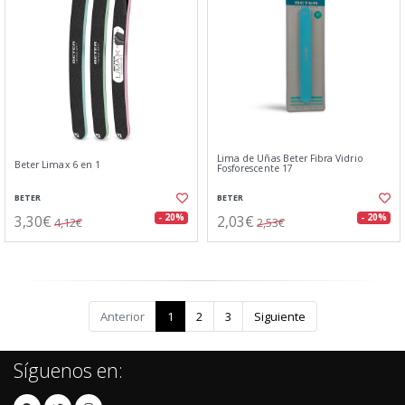
Lima de Uñas Beter Fibra Vidrio
Beter Limax 6 en 1
Fosforescente 17
BETER
BETER
3,30€
2,03€
- 20%
- 20%
4,12€
2,53€
Anterior
1
2
3
Siguiente
Síguenos en: