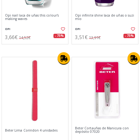
Opi nail laca de uñas this colour's
Opi infinite shine laca de uñas o suzi
making waves
mio
OPI
OPI
3,66€
3,51€
- 75%
- 75%
14,52€
13,91€
Beter Cortauñas de Manicura con
Beter Lima Corindon 4 unidades
depósito 07020