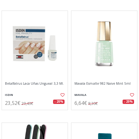
Betalfatrus Laca Uñas Ungueal 3,3 Ml.
Mavala Esmalte 982 Naive Mint 5ml
ISDIN
MAVALA
23,52€
6,64€
- 20%
- 20%
29,43€
8,30€