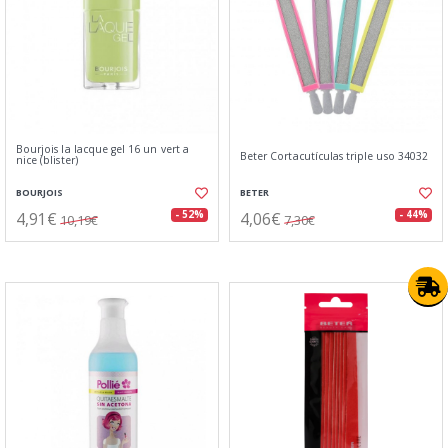
Bourjois la lacque gel 16 un vert a
Beter Cortacutículas triple uso 34032
nice (blister)
BOURJOIS
BETER
4,91€
4,06€
- 52%
- 44%
10,19€
7,30€