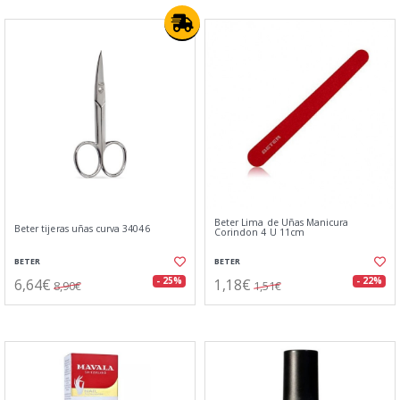
Beter Lima de Uñas Manicura
Beter tijeras uñas curva 34046
Corindon 4 U 11cm
BETER
BETER
6,64€
1,18€
- 25%
- 22%
8,90€
1,51€