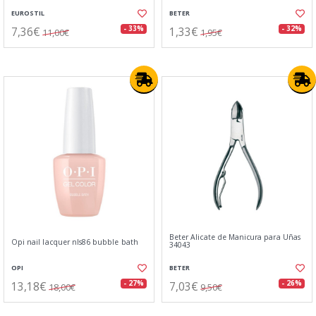
EUROSTIL
BETER
7,36€
1,33€
- 33%
- 32%
11,00€
1,95€
Beter Alicate de Manicura para Uñas
Opi nail lacquer nls86 bubble bath
34043
OPI
BETER
13,18€
7,03€
- 27%
- 26%
18,00€
9,50€