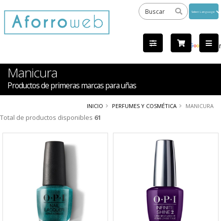
Powered
by
Tra
Manicura
Productos de primeras marcas para uñas
INICIO
PERFUMES Y COSMÉTICA
MANICURA
Total de productos disponibles
61