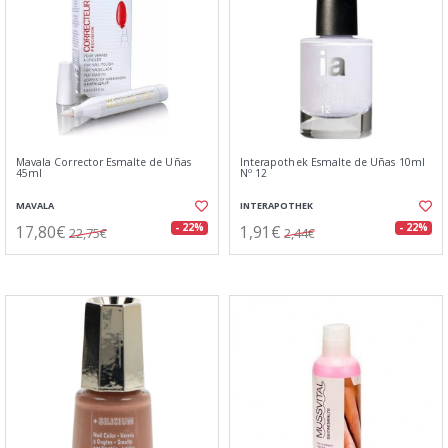
Mavala Corrector Esmalte de Uñas
Interapothek Esmalte de Uñas 10ml
45ml
Nº 12
MAVALA
INTERAPOTHEK
17,80€
1,91€
- 22%
- 22%
22,75€
2,44€