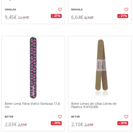
UNGLAX
MAVALA
9,45€
6,64€
- 21%
- 21%
11,91€
8,36€
Beter Lima Fibra Vidrio Fantasia 17,8
Beter Limas de Uñas Libres de
cm
Plastico Ref 05300
BETER
BETER
2,03€
2,10€
- 20%
- 20%
2,55€
2,63€