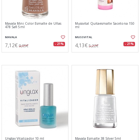
Mavala Mini Color Esmalte de Uñas
Mussvital Quitaesmalte Sacetona 150
478 Safi 5ml
ml
MAVALA
MUSSVITAL
7,12€
4,13€
- 21%
- 21%
9,05€
5,22€
Unglax Vitalizador 10 ml
Mavala Esmalte 38 Silver 5ml