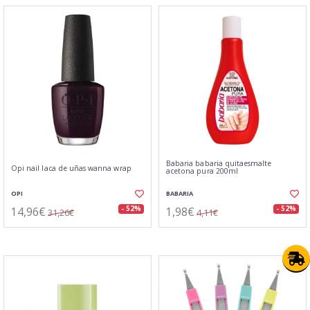
Babaria babaria quitaesmalte
Opi nail laca de uñas wanna wrap
acetona pura 200ml
OPI
BABARIA
14,96€
1,98€
- 52%
- 52%
31,26€
4,11€