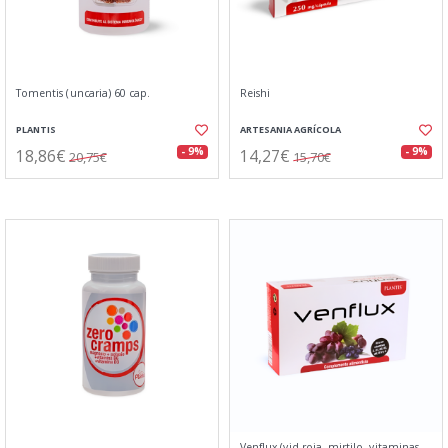
Tomentis (uncaria) 60 cap.
Reishi
PLANTIS
ARTESANIA AGRÍCOLA
18,86€
14,27€
- 9%
- 9%
20,75€
15,70€
Venflux (vid roja, mirtilo, vitaminas