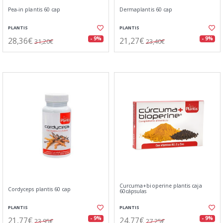
Pea-in plantis 60 cap
Dermaplantis 60 cap
PLANTIS
PLANTIS
28,36€
21,27€
- 9%
- 9%
31,20€
23,40€
Curcuma+bioperine plantis caja
Cordyceps plantis 60 cap
60cápsulas
PLANTIS
PLANTIS
21,77€
24,77€
- 9%
- 9%
23,95€
27,25€