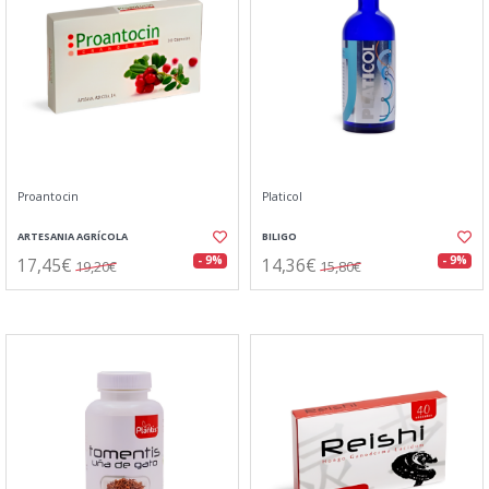
Proantocin
Platicol
ARTESANIA AGRÍCOLA
BILIGO
17,45€
14,36€
- 9%
- 9%
19,20€
15,80€