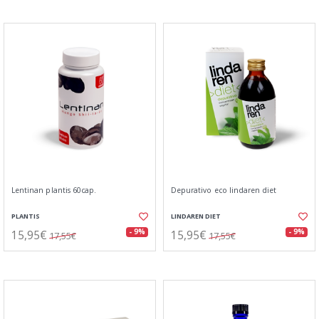
Lentinan plantis 60cap.
Depurativo eco lindaren diet
PLANTIS
LINDAREN DIET
15,95€
15,95€
- 9%
- 9%
17,55€
17,55€