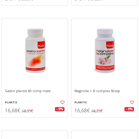
Gastro plantis 60 comp mast
Magnolia + B complex 60cap
PLANTIS
PLANTIS
16,68€
16,68€
- 9%
- 9%
18,35€
18,35€