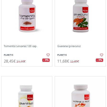
Tomentis (uncaria) 120 cap.
Guarana (piracuru)
PLANTIS
PLANTIS
28,45€
11,68€
- 9%
- 9%
31,30€
12,85€