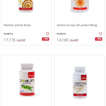
Plantisol plantis 60cap.
lecitina de soja 220 perlas 540mg
PLANTIS
PLANTIS
17,77€
14,18€
- 9%
- 9%
19,55€
15,60€