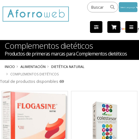
Powered
by
Tra
Complementos dietéticos
Productos de primeras marcas para Complementos dietéticos
INICIO
ALIMENTACIÓN
DIETÉTICA NATURAL
COMPLEMENTOS DIETÉTICOS
Total de productos disponibles
69