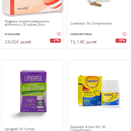
Flogasine bustine tratamiento
Colestesor 30 Comprimidos
alimenticio 20 sobres 20un
FLOGASINE
SORIA NATURAL
24,00€
16,14€
- 47%
- 20%
45,00€
20,19€
Supradyn Activo 50+ 30
Lipograsil 50 Comps
Comprimidos