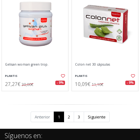
Gelisan woman green trop.
Colon net 30 cápsulas
PLANTIS
PLANTIS
27,27€
10,09€
- 9%
- 9%
30,00€
11,10€
Anterior
1
2
3
Siguiente
Síguenos en: