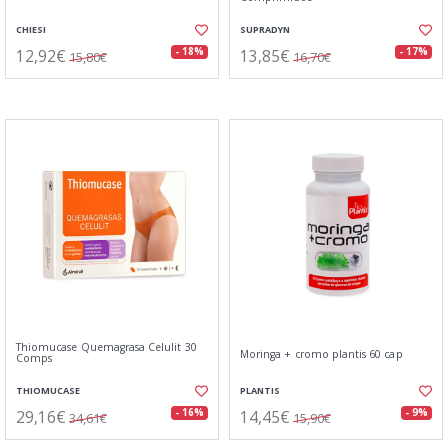
CHIESI
SUPRADYN
12,92€
13,85€
- 18%
- 17%
15,80€
16,70€
Thiomucase Quemagrasa Celulit 30
Moringa + cromo plantis 60 cap
Comps
THIOMUCASE
PLANTIS
29,16€
14,45€
- 16%
- 9%
34,61€
15,90€