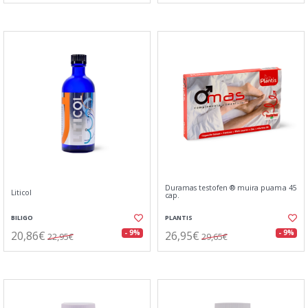
Duramas testofen ® muira puama 45
Liticol
cap.
BILIGO
PLANTIS
20,86€
26,95€
- 9%
- 9%
22,95€
29,65€