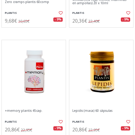
Zero cramps plantis 60comp
en ampollas) 20 x 10ml
PLANTIS
PLANTIS
9,68€
20,36€
- 9%
- 9%
10,65€
22,40€
+memory plantis 45cap.
Lepidis (maca) 60 cápsulas
PLANTIS
PLANTIS
20,86€
20,86€
- 9%
- 9%
22,95€
22,95€