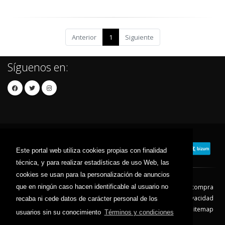
Anterior
1
Siguiente
Síguenos en:
Este portal web utiliza cookies propias con finalidad
técnica, y para realizar estadísticas de uso Web, las
cookies se usan para la personalización de anuncios
que en ningún caso hacen identificable al usuario no
Contacto
Aviso Legal
Condiciones de compra
Política de envíos
Política de devolución
Política de Privacidad
recaba ni cede datos de carácter personal de los
Política de Cookies
Sitemap
usuarios sin su conocimiento
Términos y condiciones
© 2026 - Todos los derechos reservados.