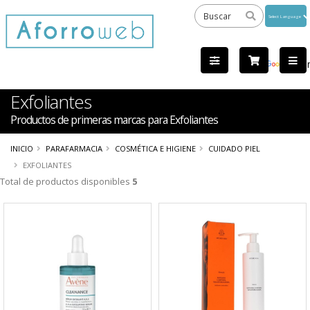
Powered
by
Tra
Exfoliantes
Productos de primeras marcas para Exfoliantes
INICIO
PARAFARMACIA
COSMÉTICA E HIGIENE
CUIDADO PIEL
EXFOLIANTES
Total de productos disponibles
5