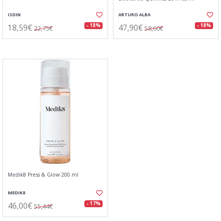
ISDIN
ARTURO ALBA
18,59€
47,90€
- 18%
- 18%
22,75€
58,60€
Medik8 Press & Glow 200 ml
MEDIK8
46,00€
- 17%
55,44€