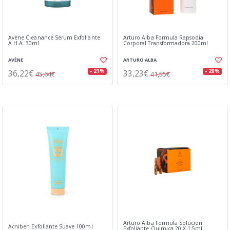
Avène Cleanance Sérum Exfoliante
Arturo Alba Formula Rapsodia
A.H.A. 30ml
Corporal Transformadora 200ml
AVÈNE
ARTURO ALBA
36,22€
33,23€
- 21%
- 20%
45,64€
41,55€
Arturo Alba Formula Solucion
Acniben Exfoliante Suave 100ml
Exfoliante Quimica 20 X 1,5ml