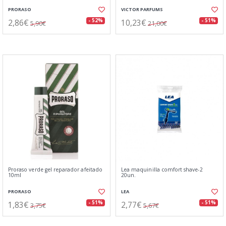
PRORASO
VICTOR PARFUMS
2,86€
10,23€
- 52%
- 51%
5,90€
21,00€
Proraso verde gel reparador afeitado
Lea maquinilla comfort shave-2
10ml
20un.
PRORASO
LEA
1,83€
2,77€
- 51%
- 51%
3,75€
5,67€