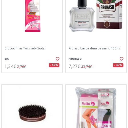
Bic cuchillas Twin lady 5uds.
Proraso barba dura balsamo 100ml
BIC
PRORASO
1,34€
7,27€
- 50%
- 47%
2,70€
13,74€