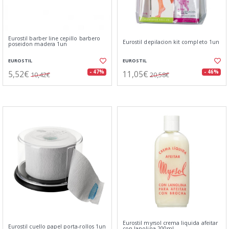
Eurostil barber line cepillo barbero
Eurostil depilacion kit completo 1un
poseidon madera 1un
EUROSTIL
EUROSTIL
5,52€
11,05€
- 47%
- 46%
10,42€
20,58€
Eurostil myrsol crema liquida afeitar
Eurostil cuello papel porta-rollos 1un
con lanolina 200ml