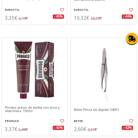
EUROSTIL
EUROSTIL
3,35€
10,32€
- 45%
- 44%
6,14€
18,28€
Proraso jabon de barba con aloe y
Beter Pinza de depilar 34001
vitamina-e 150ml
PRORASO
BETER
3,37€
2,60€
- 43%
- 42%
5,88€
4,50€