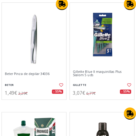
Gillette Blue II maquinillas Plus
Beter Pinza de depilar 34036
Slalom 5 uds
BETER
GILLETTE
1,49€
3,07€
- 55%
- 55%
3,29€
6,77€