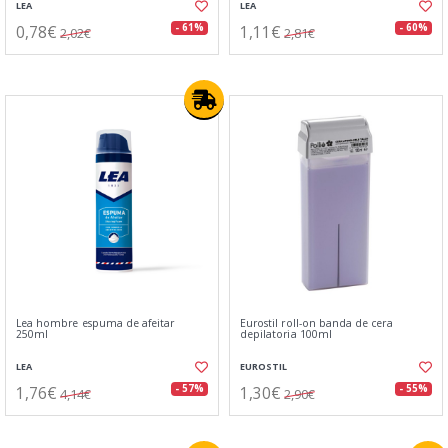
LEA
LEA
0,78€
1,11€
- 61%
- 60%
2,02€
2,81€
Lea hombre espuma de afeitar
Eurostil roll-on banda de cera
250ml
depilatoria 100ml
LEA
EUROSTIL
1,76€
1,30€
- 57%
- 55%
4,14€
2,90€