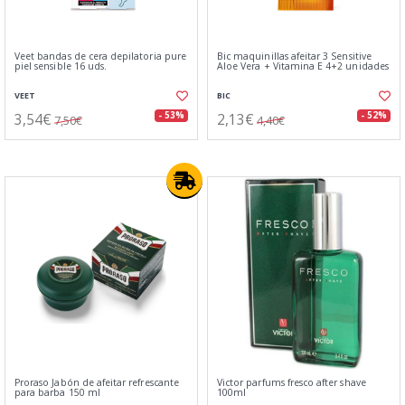
Veet bandas de cera depilatoria pure
Bic maquinillas afeitar 3 Sensitive
piel sensible 16 uds.
Aloe Vera + Vitamina E 4+2 unidades
VEET
BIC
3,54€
2,13€
- 53%
- 52%
7,50€
4,40€
Proraso Jabón de afeitar refrescante
Victor parfums fresco after shave
para barba 150 ml
100ml