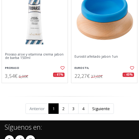
Proraso aloe y vitamina crema jabon
Eurostil afeitado jabon 1un
de barba 150ml
PRORASO
EUROSTIL
3,54€
22,27€
- 41%
- 40%
6,00€
37,02€
Anterior
1
2
3
4
Siguiente
Síguenos en: