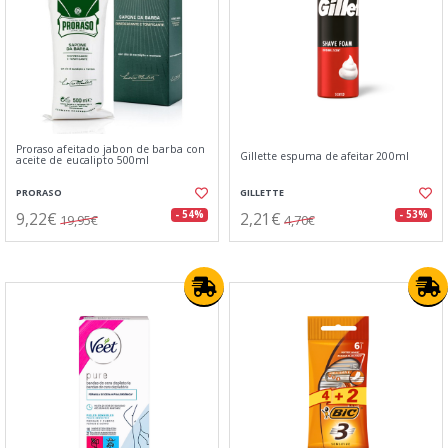
Proraso afeitado jabon de barba con
Gillette espuma de afeitar 200ml
aceite de eucalipto 500ml
PRORASO
GILLETTE
9,22€
2,21€
- 54%
- 53%
19,95€
4,70€