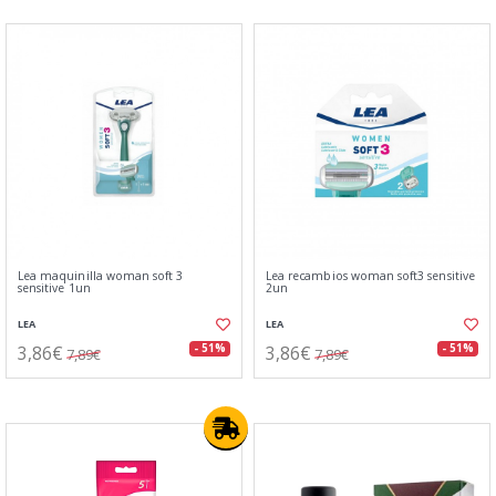
Lea maquinilla woman soft 3
Lea recambios woman soft3 sensitive
sensitive 1un
2un
LEA
LEA
3,86€
3,86€
- 51%
- 51%
7,89€
7,89€