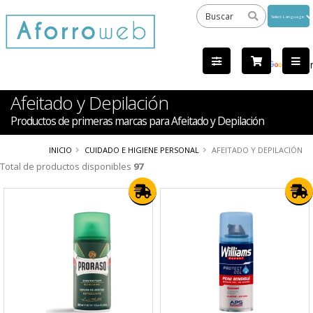
Powered
by
Tra
Afeitado y Depilación
Productos de primeras marcas para Afeitado y Depilación
INICIO
CUIDADO E HIGIENE PERSONAL
AFEITADO Y DEPILACIÓN
Total de productos disponibles
97