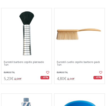
Eurostil barbero cepillo plateado
Eurostil cuello cepillo barbero pack
1un
1un
EUROSTIL
EUROSTIL
5,23€
4,80€
- 41%
- 41%
8,90€
8,16€