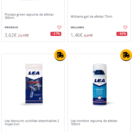
Proraso green espuma de afeitar
Williams gel de afeitar 75ml
300ml
PRORASO
WILLIAMS
3,62€
1,46€
- 67%
- 66%
11,13€
4,31€
Lea discount cuchillas desechables 2
Lea hombre espuma de afeitar
hojas 5un
100ml