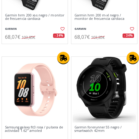
Garmin hrm 200 xs-s negro / monitor
Garmin hrm 200 m-xl negro /
de frecuencia cardiaca
monitor de frecuencia cardiaca
GARMIN
GARMIN
68,07€
68,07€
- 34%
- 34%
103,85€
103,85€
Samsung galaxy fit3 rosa / pulsera de
Garmin forerunner 55 negro /
actividad 1.62" amoled
smartwatch 42mm