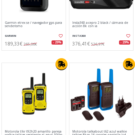
Garmin etrex se / navegador gps para
Insta360 acepro 2 black / cámara de
senderismo
acción 8k con ia
GARMIN
INSTA360
189,33€
376,41€
- 29%
- 29%
265,06€
526,97€
Motorola tlkr t92h20 amarillo pareja
Motorola talkabout t62 azul walkie
walkie talkies resistente al agua 10km
talkies 8km 16 canales pantalla lcd