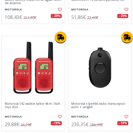
de alcance
MOTOROLA
MOTOROLA
108,43€
51,86€
- 29%
- 29%
151,80€
72,60€
Motorola t42 walkie talkie 4km 16ch
Motorola clpe446 radio transceptor
rojo duo
auric + cargad
MOTOROLA
MOTOROLA
29,88€
236,35€
- 18%
- 18%
36,29€
286,99€