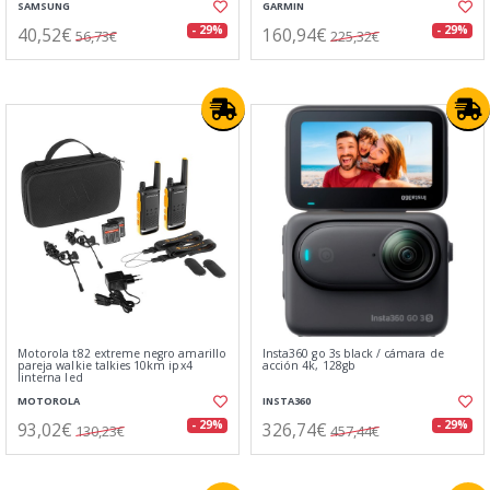
SAMSUNG
GARMIN
40,52€
160,94€
- 29%
- 29%
56,73€
225,32€
Motorola t82 extreme negro amarillo
Insta360 go 3s black / cámara de
pareja walkie talkies 10km ipx4
acción 4k, 128gb
linterna led
MOTOROLA
INSTA360
93,02€
326,74€
- 29%
- 29%
130,23€
457,44€