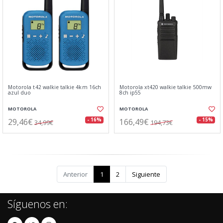
Motorola t42 walkie talkie 4km 16ch
Motorola xt420 walkie talkie 500mw
azul duo
8ch ip55
MOTOROLA
MOTOROLA
29,46€
166,49€
- 16%
- 15%
34,99€
194,73€
Anterior
1
2
Siguiente
Síguenos en: