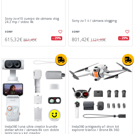
Sony zv-e10 cuerpo de cámara vlog
Sony zv-1 ii / cámara vlogging
24.2 mp / vídeo 4k
SONY
SONY
615,32€
801,42€
- 29%
- 29%
861,45€
1121,99€
Insta360 luna ultra creator bundle
Insta360 antigravity a1 dron kit
stellar white / cámara 8k con doble
explorer blanco / drone 8k 360
lente leica y kit creador