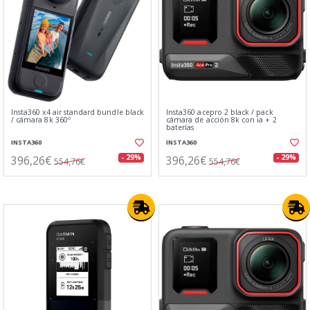
Insta360 x4 air standard bundle black
Insta360 acepro 2 black / pack
/ cámara 8k 360º
cámara de acción 8k con ia + 2
baterías
INSTA360
INSTA360
396,26€
396,26€
- 29%
- 29%
554,76€
554,76€