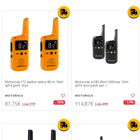
Motorola t72 walkie talkie 8km 16ch
Motorola xt185 8km 500mw 16ch
ip54 pack duo
ip54 duo pack aur. i
MOTOROLA
MOTOROLA
87,75€
114,87€
- 18%
- 17%
106,55€
138,46€