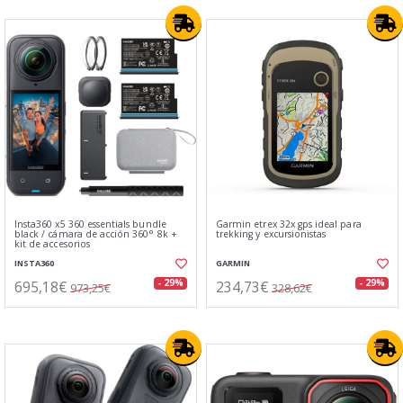
Insta360 x5 360 essentials bundle
Garmin etrex 32x gps ideal para
black / cámara de acción 360° 8k +
trekking y excursionistas
kit de accesorios
INSTA360
GARMIN
695,18€
234,73€
- 29%
- 29%
973,25€
328,62€