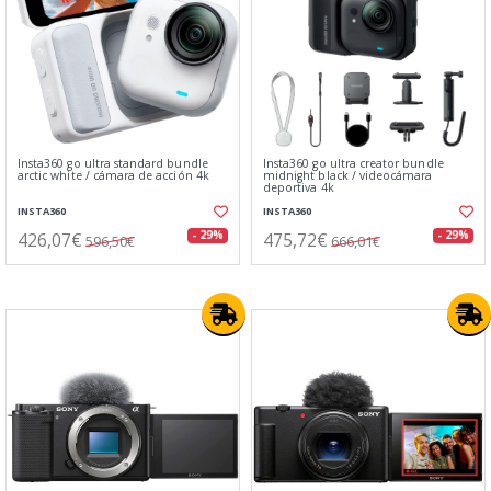
Insta360 go ultra standard bundle
Insta360 go ultra creator bundle
arctic white / cámara de acción 4k
midnight black / videocámara
deportiva 4k
INSTA360
INSTA360
426,07€
475,72€
- 29%
- 29%
596,50€
666,01€