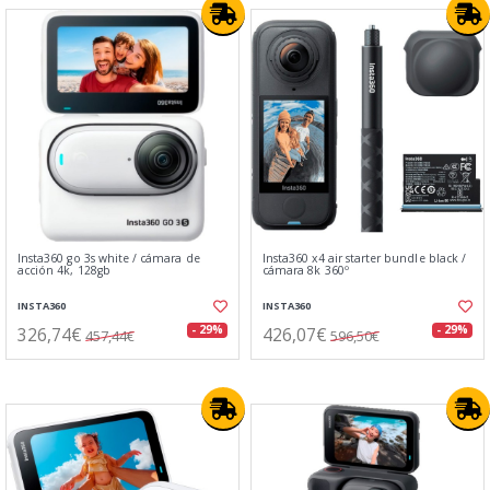
Insta360 go 3s white / cámara de
Insta360 x4 air starter bundle black /
acción 4k, 128gb
cámara 8k 360º
INSTA360
INSTA360
326,74€
426,07€
- 29%
- 29%
457,44€
596,50€