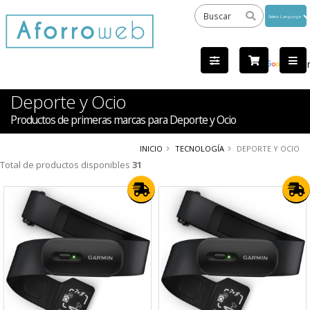
Powered
by
Tra
Deporte y Ocio
Productos de primeras marcas para Deporte y Ocio
INICIO
TECNOLOGÍA
DEPORTE Y OCIO
Total de productos disponibles
31