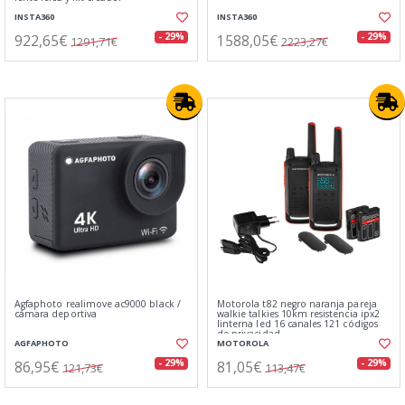
INSTA360
INSTA360
922,65€
1588,05€
- 29%
- 29%
1291,71€
2223,27€
Agfaphoto realimove ac9000 black /
Motorola t82 negro naranja pareja
cámara deportiva
walkie talkies 10km resistencia ipx2
linterna led 16 canales 121 códigos
de privacidad
AGFAPHOTO
MOTOROLA
86,95€
81,05€
- 29%
- 29%
121,73€
113,47€