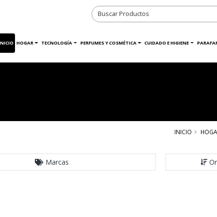
INICIO
HOGAR
TECNOLOGÍA
PERFUMES Y COSMÉTICA
CUIDADO E HIGIENE
PARAFA
INICIO
HOGA
Marcas
Or