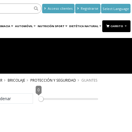
Acceso clientes
Registrarse
Powered by
Translate
RMACIA
AUTOMÓVIL
NUTRICIÓN SPORT
DIETÉTICA NATURAL
CARRITO
R
BRICOLAJE
PROTECCIÓN Y SEGURIDAD
GUANTES
0
denar