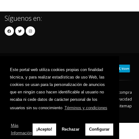
Síguenos en:
Este portal web utiliza cookies propias con finalidad
técnica, y para realizar estadísticas de uso Web, las
cookies se usan para la personalización de anuncios
que en ningún caso hacen identificable al usuario no
Contacto
Aviso Legal
Condiciones de compra
Política de envíos
Política de devolución
Política de Privacidad
recaba ni cede datos de carácter personal de los
Política de Cookies
Sitemap
usuarios sin su conocimiento
Términos y condiciones
© 2026 - Todos los derechos reservados.
Más
¡Acepto!
Rechazar
Configurar
Información