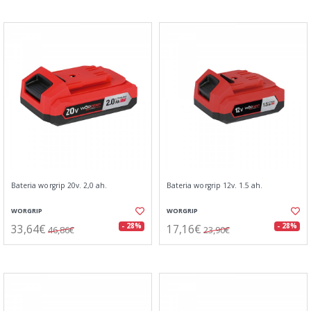
Bateria worgrip 20v. 2,0 ah.
Bateria worgrip 12v. 1.5 ah.
WORGRIP
WORGRIP
33,64€
17,16€
- 28%
- 28%
46,86€
23,90€