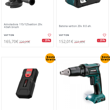
Amoladora 115/125vatton 20v.
Bateria vatton 20v. 8.0 ah.
4.0ah.brush
VATTON
VATTON
165,70€
152,01€
- 25%
- 25%
220,20€
201,85€
Envío
Envío
Gratis
Grati