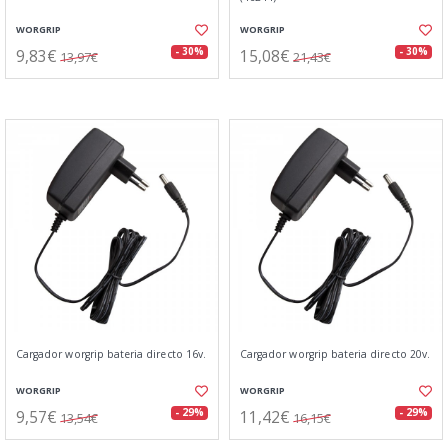
WORGRIP
WORGRIP
9,83€
15,08€
- 30%
- 30%
13,97€
21,43€
Cargador worgrip bateria directo 16v.
Cargador worgrip bateria directo 20v.
WORGRIP
WORGRIP
9,57€
11,42€
- 29%
- 29%
13,54€
16,15€