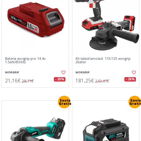
Bateria worgrip-pro 14.4v.
Kit talad/amolad. 115/125 worgrip
1.5ah(45566)
2bater
WORGRIP
WORGRIP
21,16€
181,25€
- 26%
- 26%
28,71€
243,41€
Envío
Envío
Gratis
Grati