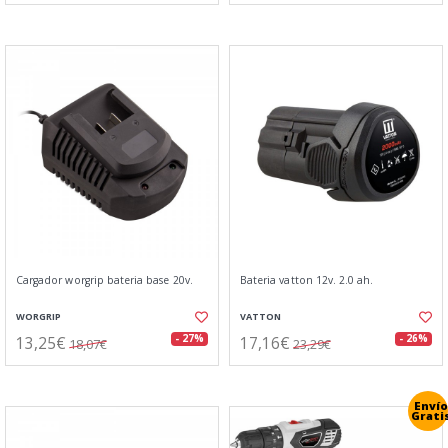
Cargador worgrip bateria base 20v.
Bateria vatton 12v. 2.0 ah.
WORGRIP
VATTON
13,25€
17,16€
- 27%
- 26%
18,07€
23,29€
Envío
Grati