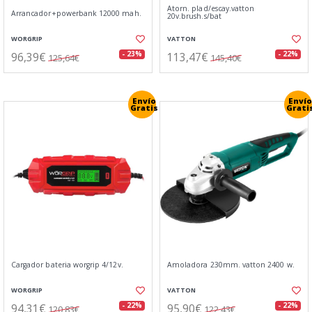
Atorn. plad/escay.vatton
Arrancador+powerbank 12000 mah.
20v.brush.s/bat
WORGRIP
VATTON
96,39€
113,47€
- 23%
- 22%
125,64€
145,40€
Envío
Envío
Gratis
Grati
Cargador bateria worgrip 4/12v.
Amoladora 230mm. vatton 2400 w.
WORGRIP
VATTON
94,31€
95,90€
- 22%
- 22%
120,83€
122,43€