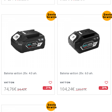
Envío
Envío
Gratis
Grati
Bateria vatton 20v. 4.0 ah.
Bateria vatton 20v. 6.0 ah.
VATTON
VATTON
74,76€
104,24€
- 21%
- 20%
94,42€
130,61€
Envío
Gratis