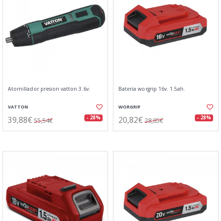
Atornillador presion vatton 3.6v.
Bateria worgrip 16v. 1.5ah.
VATTON
WORGRIP
39,88€
20,82€
- 28%
- 28%
55,54€
28,85€