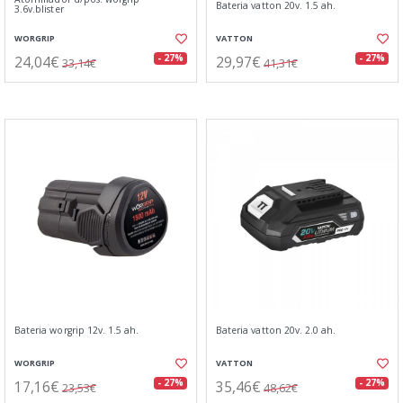
Bateria vatton 20v. 1.5 ah.
3.6v.blister
WORGRIP
VATTON
24,04€
29,97€
- 27%
- 27%
33,14€
41,31€
Bateria worgrip 12v. 1.5 ah.
Bateria vatton 20v. 2.0 ah.
WORGRIP
VATTON
17,16€
35,46€
- 27%
- 27%
23,53€
48,62€