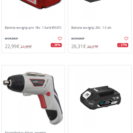
Bateria worgrip-pro 18v. 1.5ah(45567)
Bateria worgrip 20v. 1.5 ah.
WORGRIP
WORGRIP
22,99€
26,31€
- 28%
- 27%
31,85€
36,27€
Atornillador d/pos. worgrip