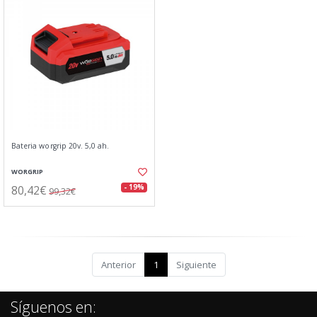
Bateria worgrip 20v. 5,0 ah.
WORGRIP
80,42€
- 19%
99,32€
Anterior
1
Siguiente
Síguenos en: