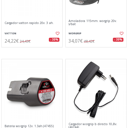
Amoladora 115mm. worgrip 20v.
Cargador vatton rapido 20v. 3 ah.
s/bat
VATTON
WORGRIP
24,22€
34,07€
- 30%
- 30%
34,43€
48,42€
Cargador worgrip b directo 10,8v.
Bateria worgrip 12v. 1.3ah.(47455)
(46244)