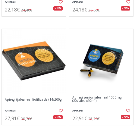
APIREGI
APIREGI
22,18€
24,18€
- 9%
- 9%
24,40€
26,60€
Apiregi senior jalea real 1000mg
Apiregi (jalea real liofilizada) 14x300g
(20viales x10ml)
APIREGI
APIREGI
27,91€
22,91€
- 9%
- 9%
30,70€
25,20€