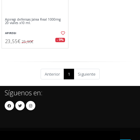
Apiregi defensas Jalea Real 1000mg
20 viales x10 ml.
APIREGI
23,55€
- 9%
25,90€
Anterior
1
Siguiente
Síguenos en: