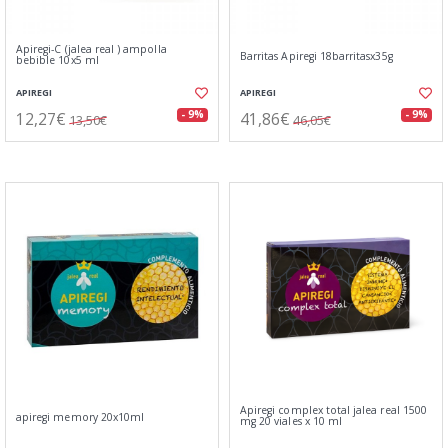
Apiregi-C (jalea real ) ampolla
Barritas Apiregi 18barritasx35g
bebible 10x5 ml
APIREGI
APIREGI
12,27€
41,86€
- 9%
- 9%
13,50€
46,05€
Apiregi complex total jalea real 1500
apiregi memory 20x10ml
mg 20 viales x 10 ml