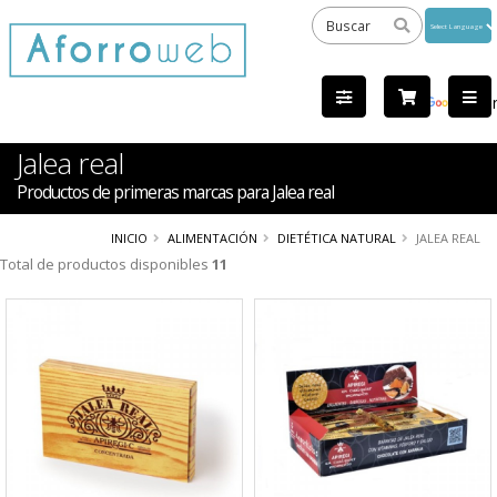
Powered
by
Tra
Jalea real
Productos de primeras marcas para Jalea real
INICIO
ALIMENTACIÓN
DIETÉTICA NATURAL
JALEA REAL
Total de productos disponibles
11