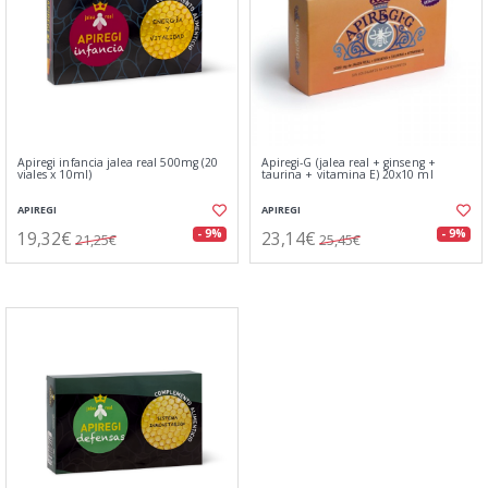
Apiregi infancia jalea real 500mg (20
Apiregi-G (jalea real + ginseng +
viales x 10ml)
taurina + vitamina E) 20x10 ml
APIREGI
APIREGI
19,32€
23,14€
- 9%
- 9%
21,25€
25,45€