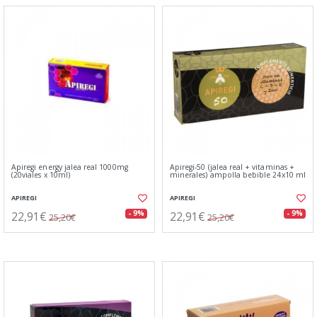
Apiregi energy jalea real 1000mg
Apiregi-50 (jalea real + vitaminas +
(20viales x 10ml)
minerales) ampolla bebible 24x10 ml
APIREGI
APIREGI
22,91€
22,91€
- 9%
- 9%
25,20€
25,20€