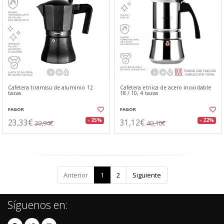
Cafetera tiramisu de aluminio 12
Cafetera etnica de acero inoxidable
tazas
18 / 10, 4 tazas
FAGOR
FAGOR
23,33€
31,12€
- 25%
- 22%
30,94€
40,10€
Anterior
1
2
Siguiente
Síguenos en: