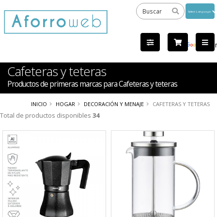
Powered
by
Tra
Cafeteras y teteras
Productos de primeras marcas para Cafeteras y teteras
INICIO
HOGAR
DECORACIÓN Y MENAJE
CAFETERAS Y TETERAS
Total de productos disponibles
34