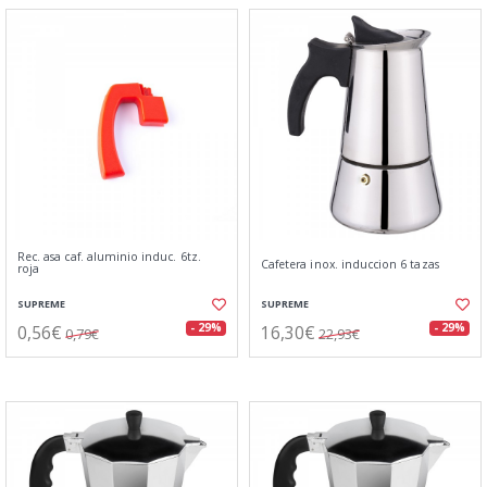
Rec. asa caf. aluminio induc. 6tz.
Cafetera inox. induccion 6 tazas
roja
SUPREME
SUPREME
0,56€
16,30€
- 29%
- 29%
0,79€
22,93€