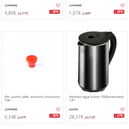
SUPREME
SUPREME
9,89€
1,07€
- 28%
- 28%
13,71€
1,48€
Rec. pomo cafet. aluminio induccion
Hervidor agua kuken 1500w satinado
roja
1,8 l
SUPREME
KUKEN
0,34€
28,37€
- 28%
- 27%
0,47€
39,12€