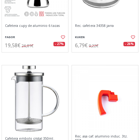
Cafetera cupy de aluminio 6 tazas
Rec. cafetera 34358 jarra
FAGOR
KUKEN
19,58€
6,79€
- 27%
- 26%
26,81€
9,22€
Rec. asa caf. aluminio induc. 3tz.
Cafetera embolo cristal 350ml.
roja