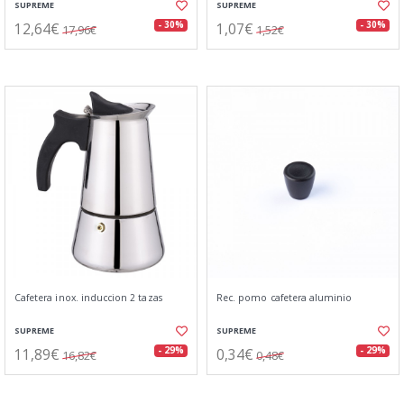
SUPREME
SUPREME
12,64€
1,07€
- 30%
- 30%
17,96€
1,52€
Cafetera inox. induccion 2 tazas
Rec. pomo cafetera aluminio
SUPREME
SUPREME
11,89€
0,34€
- 29%
- 29%
16,82€
0,48€