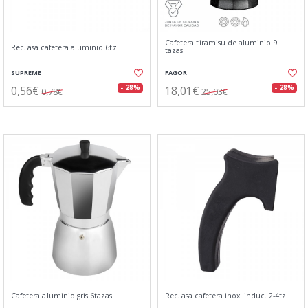
Cafetera tiramisu de aluminio 9
Rec. asa cafetera aluminio 6tz.
tazas
SUPREME
FAGOR
0,56€
18,01€
- 28%
- 28%
0,78€
25,03€
Cafetera aluminio gris 6tazas
Rec. asa cafetera inox. induc. 2-4tz