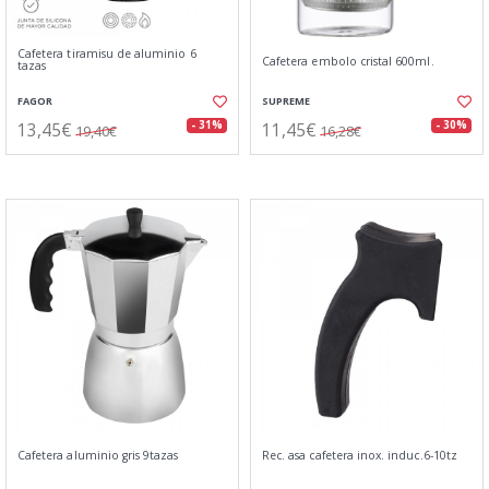
Cafetera tiramisu de aluminio 6
Cafetera embolo cristal 600ml.
tazas
FAGOR
SUPREME
13,45€
11,45€
- 31%
- 30%
19,40€
16,28€
Cafetera aluminio gris 9tazas
Rec. asa cafetera inox. induc.6-10tz