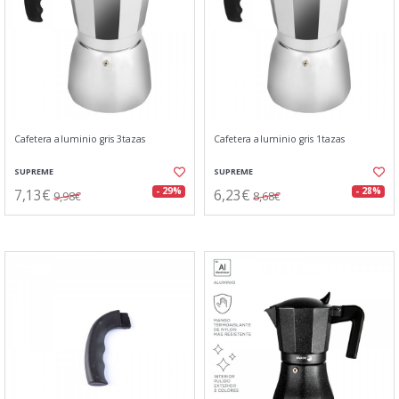
Cafetera aluminio gris 3tazas
Cafetera aluminio gris 1tazas
SUPREME
SUPREME
7,13€
6,23€
- 29%
- 28%
9,98€
8,68€