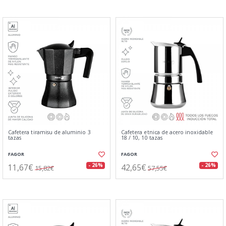
Cafetera tiramisu de aluminio 3
Cafetera etnica de acero inoxidable
tazas
18 / 10, 10 tazas
FAGOR
FAGOR
11,67€
42,65€
- 26%
- 26%
15,82€
57,55€