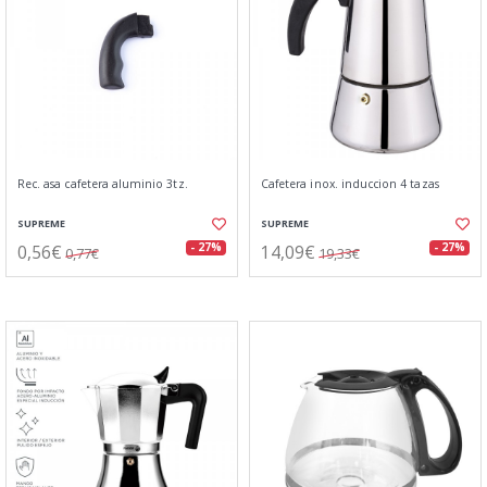
Rec. asa cafetera aluminio 3tz.
Cafetera inox. induccion 4 tazas
SUPREME
SUPREME
0,56€
14,09€
- 27%
- 27%
0,77€
19,33€