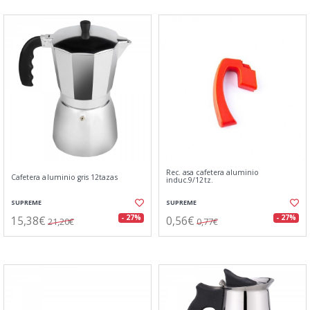
Rec. asa cafetera aluminio
Cafetera aluminio gris 12tazas
induc.9/12tz.
SUPREME
SUPREME
15,38€
0,56€
- 27%
- 27%
21,20€
0,77€