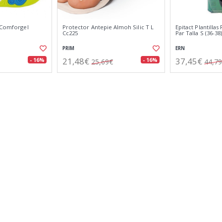
e Comforgel
Protector Antepie Almoh Silic T L
Epitact Plantillas
Cc225
Par Talla S (36-38
PRIM
ERN
21,48€
37,45€
- 16%
- 16%
25,69€
44,7