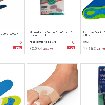
Alineador de Dedos Comforsil 10
Plantillas Diari
T 2 3940 250657
Unidades Talla L
2 Uds
PARAFARMACIA BÁSICA
PRIM
30,88€
17,66€
- 19%
- 19%
38,06€
21,7