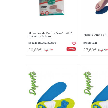
Alineador de Dedos Comforsil 10
Plantilla Anat For 
Unidades Talla m
PARAFARMACIA BÁSICA
FARMAVARI
30,88€
37,60€
- 20%
38,62€
46,69€