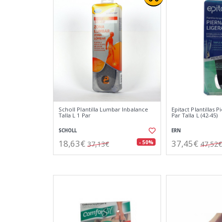
Scholl Plantilla Lumbar Inbalance
Epitact Plantillas P
Talla L 1 Par
Par Talla L (42-45)
SCHOLL
ERN
18,63€
37,45€
- 50%
37,13€
47,52€