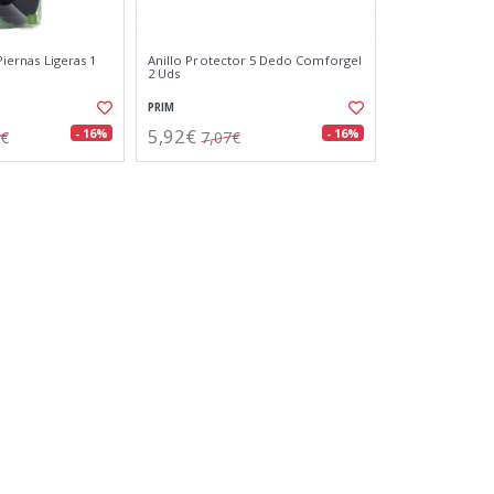
 Piernas Ligeras 1
Anillo Protector 5 Dedo Comforgel
)
2 Uds
PRIM
5,92€
- 16%
- 16%
9€
7,07€