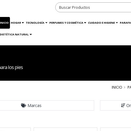
INICIO
HOGAR
TECNOLOGÍA
PERFUMES Y COSMÉTICA
CUIDADO E HIGIENE
PARAFA
DIETÉTICA NATURAL
ra los pies
INICIO
P
Marcas
Or