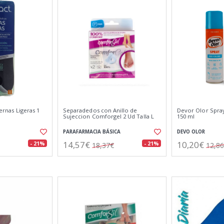
iernas Ligeras 1
Separadedos con Anillo de
Devor Olor Spray
Sujeccion Comforgel 2 Ud Talla L
150 ml
PARAFARMACIA BÁSICA
DEVO OLOR
14,57€
10,20€
- 21%
- 21%
18,37€
12,8