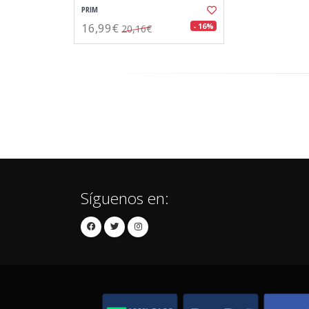
PRIM
16,99€
- 16%
20,16€
Síguenos en: