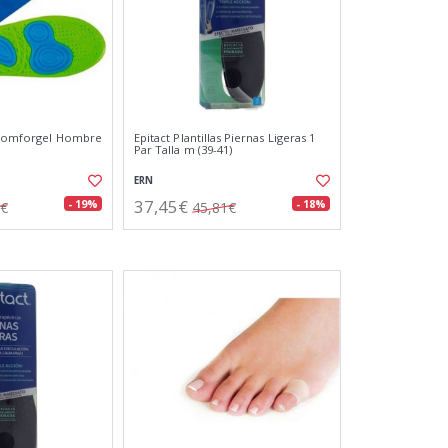
o Comforgel Hombre
Epitact Plantillas Piernas Ligeras 1
Par Talla m (39-41)
ERN
37,45€
- 19%
- 18%
6€
45,81€