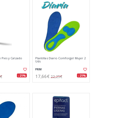
 Pies y Calzado
Plantillas Diario Comforgel Mujer 2
Uds
PRIM
17,66€
- 21%
- 21%
6€
22,25€