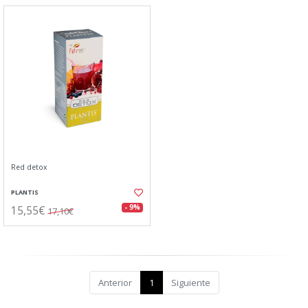
Red detox
PLANTIS
15,55€
- 9%
17,10€
Anterior
1
Siguiente