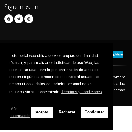
Síguenos en:
Este portal web utiliza cookies propias con finalidad
técnica, y para realizar estadísticas de uso Web, las
cookies se usan para la personalización de anuncios
que en ningún caso hacen identificable al usuario no
Contacto
Aviso Legal
Condiciones de compra
Política de envíos
Política de devolución
Política de Privacidad
recaba ni cede datos de carácter personal de los
Política de Cookies
Sitemap
usuarios sin su conocimiento
Términos y condiciones
© 2026 - Todos los derechos reservados.
Más
¡Acepto!
Rechazar
Configurar
Información