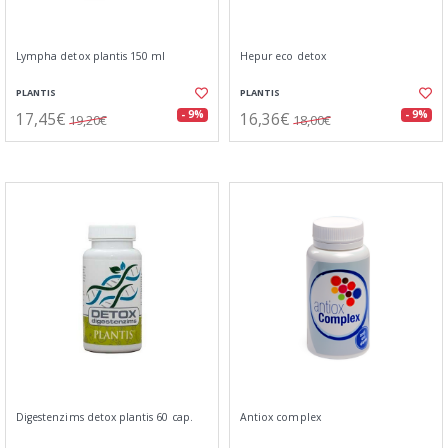
Lympha detox plantis 150 ml
Hepur eco detox
PLANTIS
PLANTIS
17,45€
16,36€
- 9%
- 9%
19,20€
18,00€
Digestenzims detox plantis 60 cap.
Antiox complex