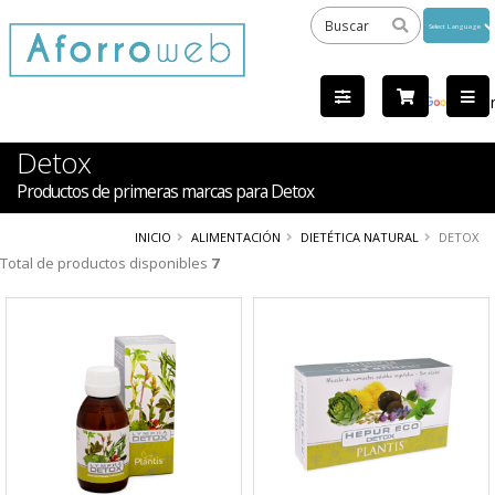
Powered
by
Tra
Detox
Productos de primeras marcas para Detox
INICIO
ALIMENTACIÓN
DIETÉTICA NATURAL
DETOX
Total de productos disponibles
7