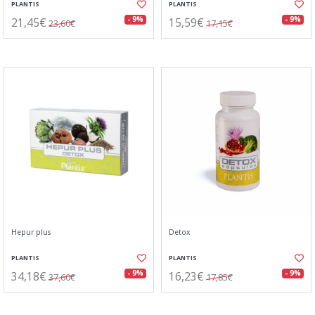
PLANTIS
PLANTIS
21,45€
15,59€
- 9%
- 9%
23,60€
17,15€
Hepur plus
Detox
PLANTIS
PLANTIS
34,18€
16,23€
- 9%
- 9%
37,60€
17,85€