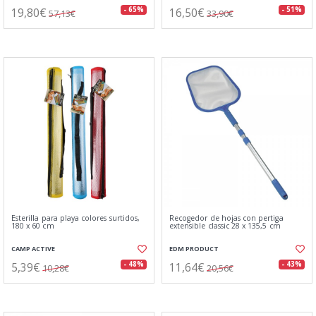
19,80€
16,50€
- 65%
- 51%
57,13€
33,90€
Esterilla para playa colores surtidos,
Recogedor de hojas con pertiga
180 x 60 cm
extensible classic 28 x 135,5 cm
CAMP ACTIVE
EDM PRODUCT
5,39€
11,64€
- 48%
- 43%
10,28€
20,56€