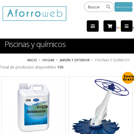
Powered
by
Tra
Piscinas y químicos
INICIO
HOGAR
JARDÍN Y EXTERIOR
PISCINAS Y QUÍMICOS
Total de productos disponibles
105
Envío
Grati