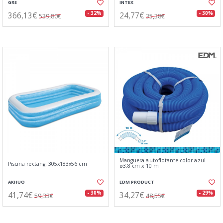
GRE
INTEX
366,13€
24,77€
- 32%
- 30%
539,80€
35,38€
Manguera autoflotante color azul
Piscina rectang. 305x183x56 cm
ø3,8 cm x 10 m
AKHUO
EDM PRODUCT
41,74€
34,27€
- 30%
- 29%
59,33€
48,55€