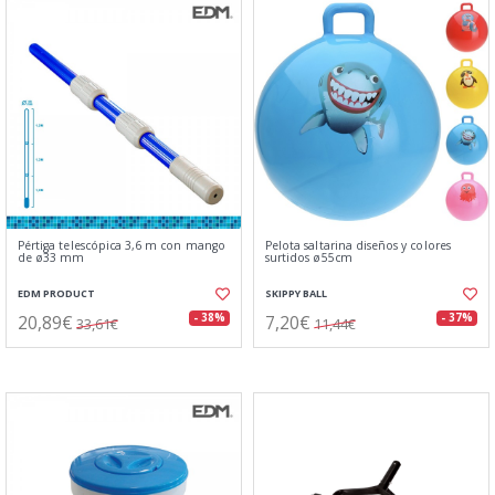
Pértiga telescópica 3,6 m con mango
Pelota saltarina diseños y colores
de ø33 mm
surtidos ø55cm
EDM PRODUCT
SKIPPY BALL
20,89€
7,20€
- 38%
- 37%
33,61€
11,44€