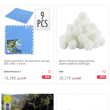
Suelo protector de piscinas 9 piezas,
Medio filtrante para piscinas
500 x 500 x 4 mm
desmontables aq700 gre
EDM PRODUCT
GRE
18,38€
28,27€
- 28%
- 28%
25,47€
39,04€