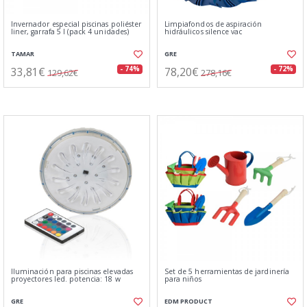
Invernador especial piscinas poliéster
Limpiafondos de aspiración
liner, garrafa 5 l (pack 4 unidades)
hidráulicos silence vac
TAMAR
GRE
33,81€
78,20€
- 74%
- 72%
129,62€
278,16€
Iluminación para piscinas elevadas
Set de 5 herramientas de jardinería
proyectores led. potencia: 18 w
para niños
GRE
EDM PRODUCT