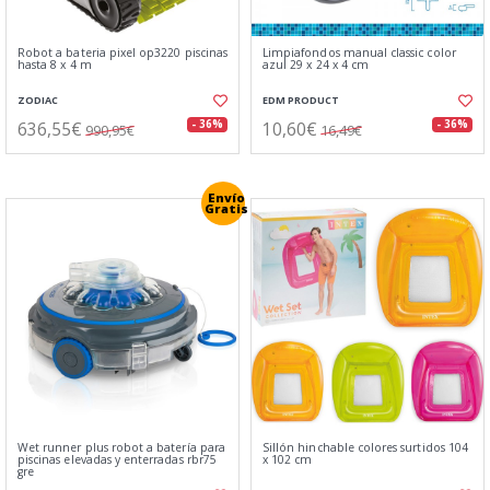
Robot a bateria pixel op3220 piscinas
Limpiafondos manual classic color
hasta 8 x 4 m
azul 29 x 24 x 4 cm
ZODIAC
EDM PRODUCT
636,55€
10,60€
- 36%
- 36%
990,95€
16,49€
Envío
Gratis
Wet runner plus robot a batería para
Sillón hinchable colores surtidos 104
piscinas elevadas y enterradas rbr75
x 102 cm
gre