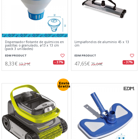
Dispensador flotante de químicos en
Limpiafondos de aluminio 45 x 13
pastillas o granulado, ø13 x 13 cm
cm
(pack 3 unidades)
EDM PRODUCT
EDM PRODUCT
8,33€
47,65€
- 37%
- 37%
13,21€
75,04€
Envío
Gratis