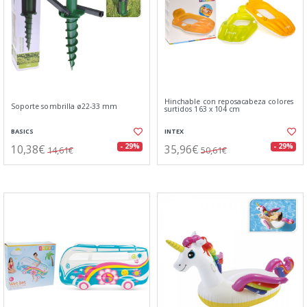
Hinchable con reposacabeza colores
Soporte sombrilla ø22-33 mm
surtidos 163 x 104 cm
BASICS
INTEX
10,38€
35,96€
- 29%
- 29%
14,61€
50,61€