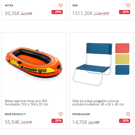
INTEX
GRE
30,36€
1511,20€
- 29%
- 28%
42,50€
2105,83€
Balsa explorer boat pro 200
Silla de playa plegable colores
hinchable 102 x 196 x 33 cm
surtidos metalica, 45 x 50 x 45 cm
EDM PRODUCT
PROBUILDER
55,94€
14,70€
- 28%
- 28%
77,91€
20,38€