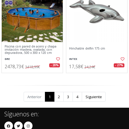
Piscina con pared de acero y chapa
Hinchable delfin 175 cm
imitación madera, ovalada, con
depuradora, 500 x 300 x 120 cm
GRE
INTEX
2478,73€
17,58€
- 28%
- 27%
3418,99€
24,24€
Anterior
1
2
3
4
Siguiente
Síguenos en: