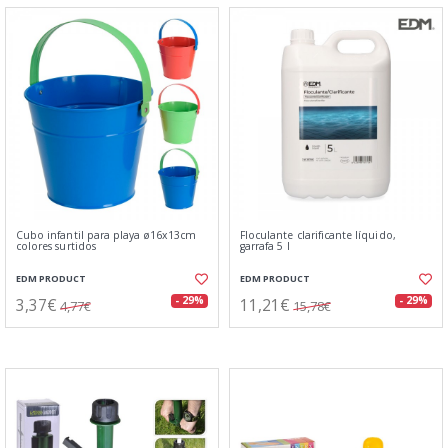
Cubo infantil para playa ø16x13cm
Floculante clarificante líquido,
colores surtidos
garrafa 5 l
EDM PRODUCT
EDM PRODUCT
3,37€
11,21€
- 29%
- 29%
4,77€
15,78€