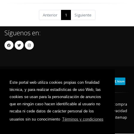
Anterior
1
Siguiente
Síguenos en:
Este portal web utiliza cookies propias con finalidad
técnica, y para realizar estadísticas de uso Web, las
cookies se usan para la personalización de anuncios
que en ningún caso hacen identificable al usuario no
Contacto
Aviso Legal
Condiciones de compra
Política de envíos
Política de devolución
Política de Privacidad
recaba ni cede datos de carácter personal de los
Política de Cookies
Sitemap
usuarios sin su conocimiento
Términos y condiciones
© 2026 - Todos los derechos reservados.