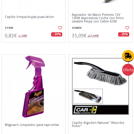
Aspirador de Mano Potente 12V
Cepillo limpia-bujias puas laton
120W Aspiradora Coche con Filtro
Lavable Hepa con Cable 4,5M
STEIN
SUMEX
0,83€
35,09€
- 30%
- 25%
1,18€
47,06€
Oferta
Cepillo Algodón Natural "Absorbe
Meguiar's Limpiador para tapicerías
Polvo"