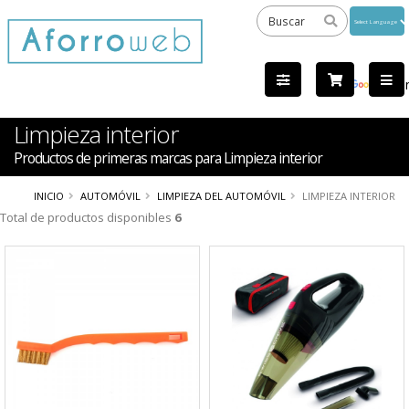
Powered
by
Tra
Limpieza interior
Productos de primeras marcas para Limpieza interior
INICIO
AUTOMÓVIL
LIMPIEZA DEL AUTOMÓVIL
LIMPIEZA INTERIOR
Total de productos disponibles
6