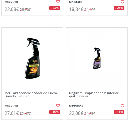
MEGUIARS
MR.KLEEN
22,08€
18,84€
- 23%
- 23%
28,70€
24,40€
Meguiar's acondicionador de Cuero,
Meguiar's Limpiador para interior
Dorado, Set de 5
quik detailer
MEGUIARS
MEGUIARS
27,61€
22,08€
- 15%
- 11%
32,47€
24,85€