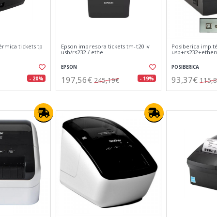
érmica tickets tp
Epson impresora tickets tm-t20 iv
Posiberica imp.t
usb/rs232 / ethe
usb+rs232+ether
EPSON
POSIBERICA
197,56€
93,37€
- 20%
- 19%
245,19€
115,