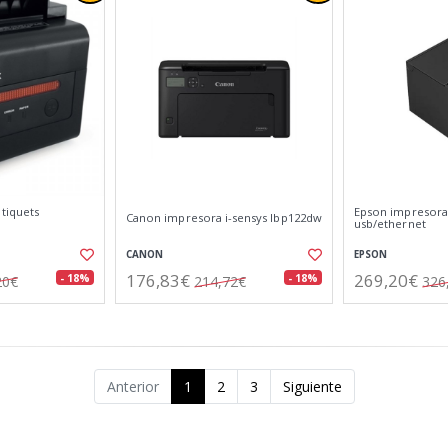
tiquets
Epson impresora t
Canon impresora i-sensys lbp122dw
usb/ethernet
CANON
EPSON
176,83€
269,20€
- 18%
- 18%
20€
214,72€
326
Anterior
1
2
3
Siguiente