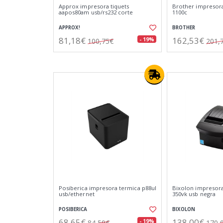
Approx impresora tiquets
Brother impresora
aapos80am usb/rs232 corte
1100c
APPROX!
BROTHER
81,18€
162,53€
- 19%
100,75€
201,
Posiberica impresora termica p88ul
Bixolon impresora 
usb/ethernet
350vk usb negra
POSIBERICA
BIXOLON
68,65€
138,00€
- 19%
84,59€
170,