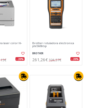
a laser color hl-
Brother rotuladora electronica
pte560btsp
BROTHER
261,26€
- 20%
- 20%
,15€
326,57€