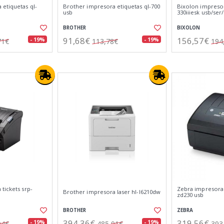
 etiquetas ql-
Brother impresora etiquetas ql-700
Bixolon impresor
usb
330iiiesk usb/ser
BROTHER
BIXOLON
91,68€
156,57€
- 19%
- 19%
71€
113,78€
194
tickets srp-
Zebra impresora 
Brother impresora laser hl-l6210dw
zd230 usb
BROTHER
ZEBRA
394,36€
319,56€
- 19%
- 19%
04€
485,91€
393