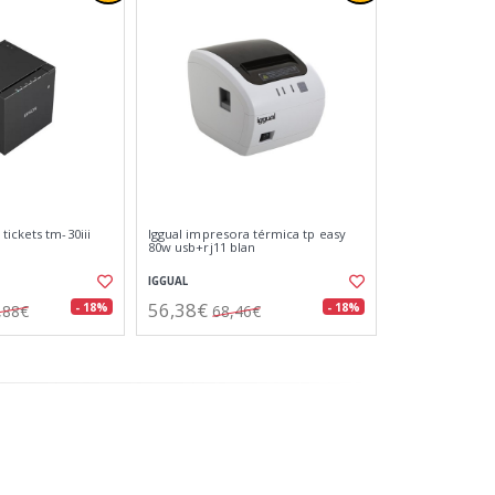
ickets tm-30iii
Iggual impresora térmica tp easy
80w usb+rj11 blan
IGGUAL
56,38€
- 18%
- 18%
,88€
68,46€