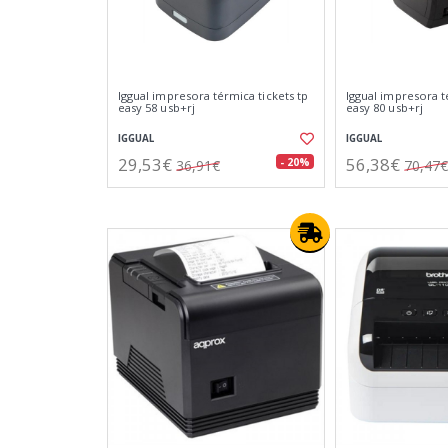
Iggual impresora térmica tickets tp
Iggual impresora t
easy 58 usb+rj
easy 80 usb+rj
IGGUAL
IGGUAL
29,53€
56,38€
- 20%
36,91€
70,47€