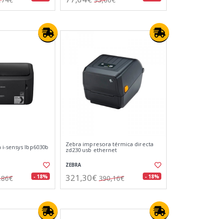
Zebra impresora térmica directa
i-sensys lbp6030b
zd230 usb ethernet
ZEBRA
321,30€
- 18%
- 18%
,86€
390,16€