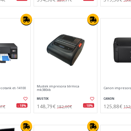
Mustek impresora térmica
cotank et-14100
Canon impresora 
mk380iib
MUSTEK
CANON
148,79€
125,88€
- 18%
- 18%
41€
182,00€
152