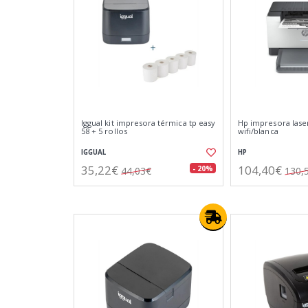
Iggual kit impresora térmica tp easy
Hp impresora lase
58 + 5 rollos
wifi/blanca
IGGUAL
HP
35,22€
104,40€
- 20%
44,03€
130,