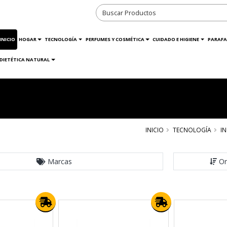
INICIO
HOGAR
TECNOLOGÍA
PERFUMES Y COSMÉTICA
CUIDADO E HIGIENE
PARAFA
DIETÉTICA NATURAL
INICIO
TECNOLOGÍA
I
Marcas
Or