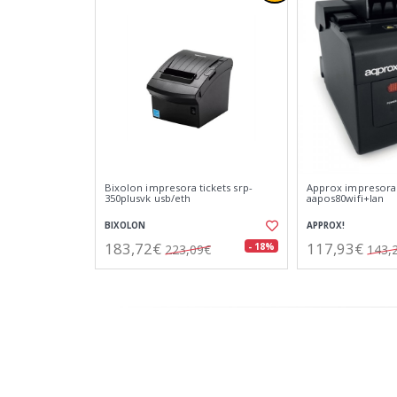
Bixolon impresora tickets srp-
Approx impresora 
350plusvk usb/eth
aapos80wifi+lan
BIXOLON
APPROX!
183,72€
117,93€
- 18%
223,09€
143,