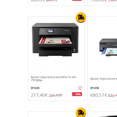
Epson impresora workforce wf-
Epson impresora e
7310dtw
EPSON
EPSON
217,40€
680,51€
- 18%
265,93€
832,