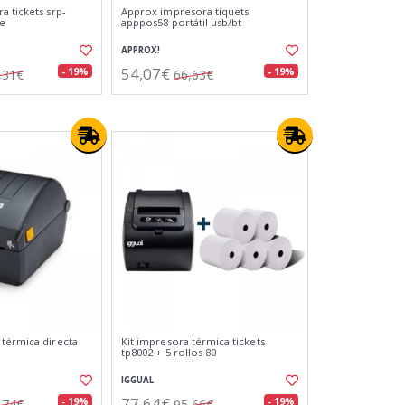
a tickets srp-
Approx impresora tiquets
/e
apppos58 portátil usb/bt
APPROX!
54,07€
- 19%
- 19%
,31€
66,63€
térmica directa
Kit impresora térmica tickets
tp8002 + 5 rollos 80
IGGUAL
77,64€
- 19%
- 19%
,74€
95,66€