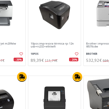
rjet m209dw
10pos impresora térmica rp-12n
Brother impresor
usb+rs232+eth/wifi
l8570cdw
10POS
BROTHER
89,39€
532,92€
- 20%
- 20%
51€
111,74€
666