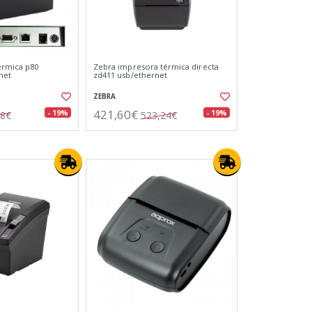
érmica p80
Zebra impresora térmica directa
net
zd411 usb/ethernet
ZEBRA
421,60€
- 19%
- 19%
88€
523,24€