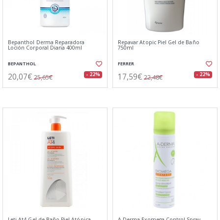
Bepanthol Derma Reparadora
Repavar Atopic Piel Gel de Baño
Loción Corporal Diaria 400ml
750ml
BEPANTHOL
FERRER
20,07€
17,59€
- 22%
- 22%
25,65€
22,48€
Leti At4 Gel de Baño Piel Atópica
A-Derma Exomega Control Spray