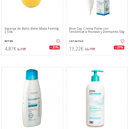
Esponja de Baño Beter Mixta Peeling
Blue Cap Crema Pieles con
2 Uds
Tendencia a Psoriasis y Dermatitis 50g
BETER
CATALYSIS
4,87€
13,22€
- 21%
- 21%
6,19€
16,79€