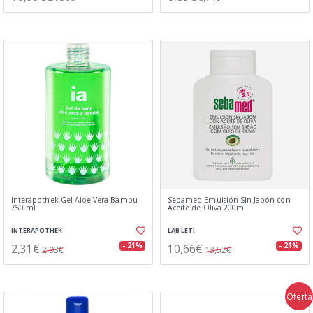
Interapothek Gel Aloe Vera Bambu
Sebamed Emulsión Sin Jabón con
750 ml
Aceite de Oliva 200ml
INTERAPOTHEK
LAB LETI
2,31€
10,66€
- 21%
- 21%
2,93€
13,52€
Oferta