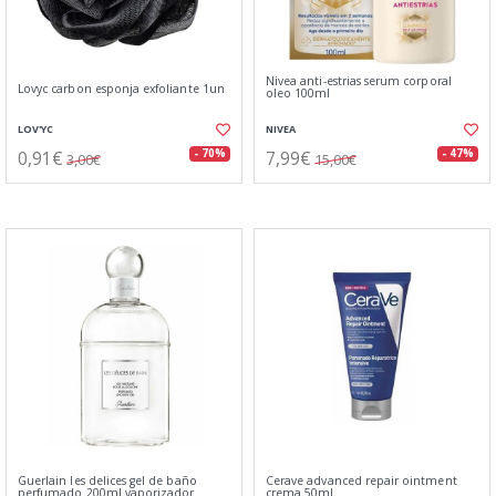
Nivea anti-estrias serum corporal
Lovyc carbon esponja exfoliante 1un
oleo 100ml
LOV'YC
NIVEA
0,91€
7,99€
- 70%
- 47%
3,00€
15,00€
Guerlain les delices gel de baño
Cerave advanced repair ointment
perfumado 200ml vaporizador
crema 50ml