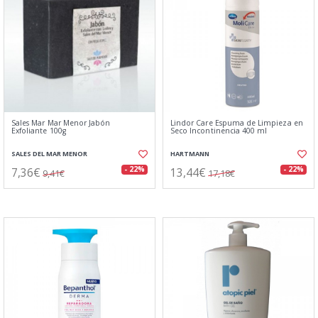
Sales Mar Mar Menor Jabón
Lindor Care Espuma de Limpieza en
Exfoliante 100g
Seco Incontinencia 400 ml
SALES DEL MAR MENOR
HARTMANN
7,36€
13,44€
- 22%
- 22%
9,41€
17,18€