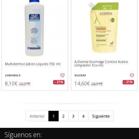
A-Derma Exomega Control Aceite
Multidermol Jabón Liquido 750 ml
Limpiador Eco-rec
CHEFARO E
DUCRAY
8,10€
14,60€
- 21%
- 21%
10,27€
18,51€
Anterior
1
2
3
4
Siguiente
Síguenos en: