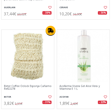
GUERLAIN
CERAVE
37,44€
10,20€
- 38%
- 36%
60,02€
16,00€
Beter Coffee Oclock Esponja Cañamo
Acofarma Vivera Gel Aloe Vera y
Ref22278
Vitamina E 1 L
BETER
ACOFAR
3,82€
1,89€
- 31%
- 22%
5,55€
2,42€