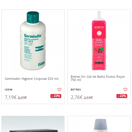
Betres On Gel de Baño Frutos Rojos
Germisdin Higiene Corporal 250 ml
750 ml
ISDIN
BETRES
7,19€
2,76€
- 22%
- 22%
9,20€
3,53€