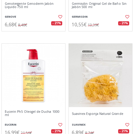
Genotergente Genoderm Jabón
Germisdin Original Gel de Baño Sin
Liquido 750 ml
Jabón 500 ml
GENOVE
GERMISDIN
6,68€
10,55€
- 21%
- 21%
8,48€
13,39€
Eucerin Ph5 Oleogel de Ducha 1000
Suavinex Esponja Natural Grande
ml
EUCERIN
SUAVINEX
16,99€
6,89€
- 21%
- 21%
21,56€
8,74€