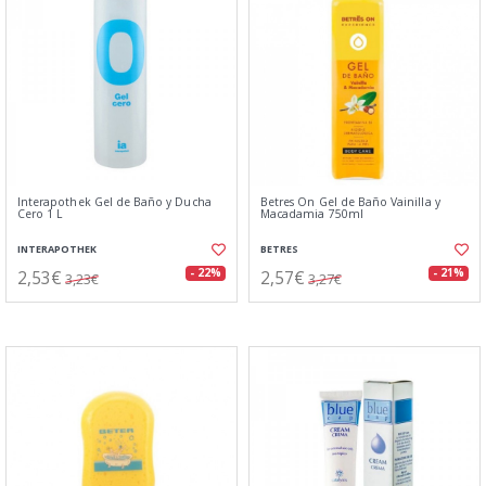
Interapothek Gel de Baño y Ducha
Betres On Gel de Baño Vainilla y
Cero 1 L
Macadamia 750ml
INTERAPOTHEK
BETRES
2,53€
2,57€
- 22%
- 21%
3,23€
3,27€