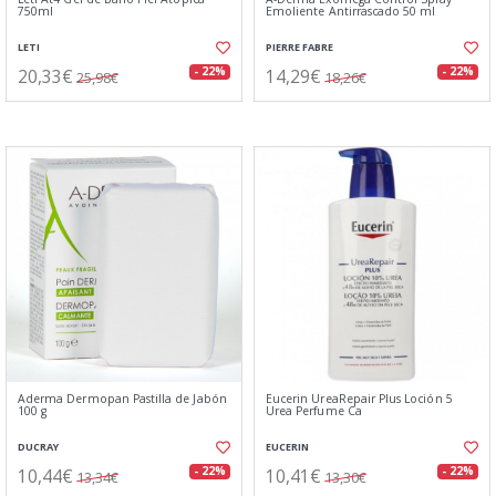
750ml
Emoliente Antirrascado 50 ml
LETI
PIERRE FABRE
20,33€
14,29€
- 22%
- 22%
25,98€
18,26€
Aderma Dermopan Pastilla de Jabón
Eucerin UreaRepair Plus Loción 5
100 g
Urea Perfume Ca
DUCRAY
EUCERIN
10,44€
10,41€
- 22%
- 22%
13,34€
13,30€