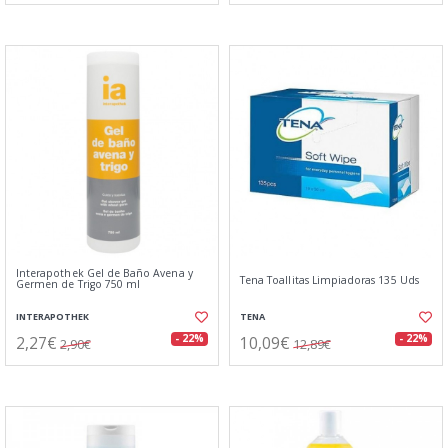
Interapothek Gel de Baño Avena y
Tena Toallitas Limpiadoras 135 Uds
Germen de Trigo 750 ml
INTERAPOTHEK
TENA
2,27€
10,09€
- 22%
- 22%
2,90€
12,89€